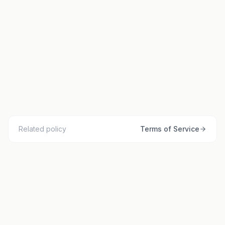
SECTION 7
Contact Us
support@fillify.tech
Related policy
Terms of Service